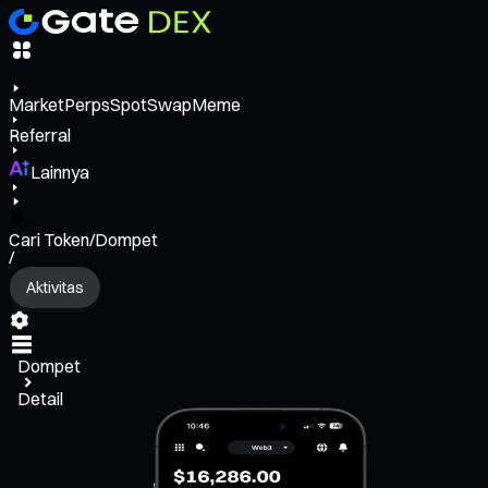
Market
Perps
Spot
Swap
Meme
Referral
Lainnya
Cari Token/Dompet
/
Aktivitas
Dompet
Detail