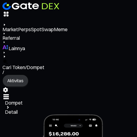
Market
Perps
Spot
Swap
Meme
Referral
Lainnya
Cari Token/Dompet
/
Aktivitas
Dompet
Detail