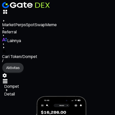
Market
Perps
Spot
Swap
Meme
Referral
Lainnya
Cari Token/Dompet
/
Aktivitas
Dompet
Detail