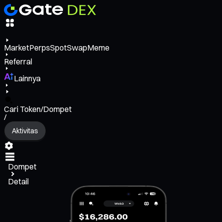
Market
Perps
Spot
Swap
Meme
Referral
Lainnya
Cari Token/Dompet
/
Aktivitas
Dompet
Detail