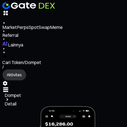
Market
Perps
Spot
Swap
Meme
Referral
Lainnya
Cari Token/Dompet
/
Aktivitas
Dompet
Detail