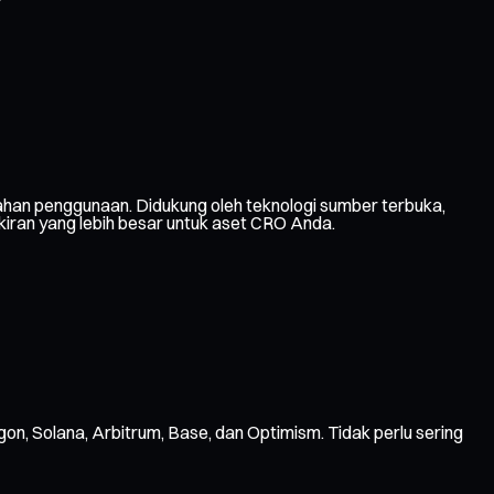
han penggunaan. Didukung oleh teknologi sumber terbuka,
kiran yang lebih besar untuk aset CRO Anda.
gon, Solana, Arbitrum, Base, dan Optimism. Tidak perlu sering