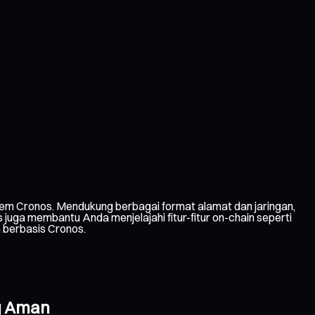
em Cronos. Mendukung berbagai format alamat dan jaringan,
uga membantu Anda menjelajahi fitur-fitur on-chain seperti
n berbasis Cronos.
g Aman