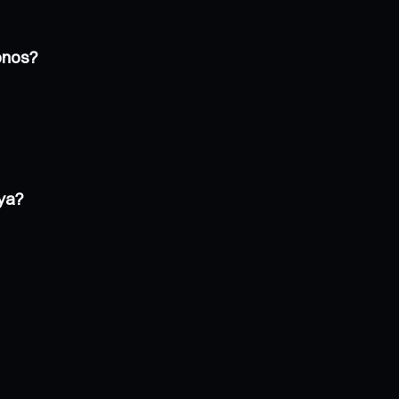
onos?
ya?