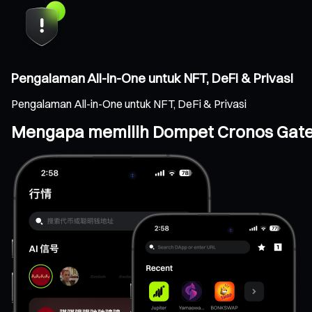
Pengalaman All-in-One untuk NFT, DeFi & Privasi
Pengalaman All-in-One untuk NFT, DeFi & Privasi
Mengapa memilih Dompet Cronos Gat