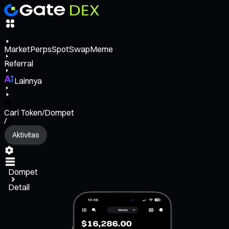
Market
Perps
Spot
Swap
Meme
Referral
Lainnya
Cari Token/Dompet
/
Aktivitas
Dompet
Detail