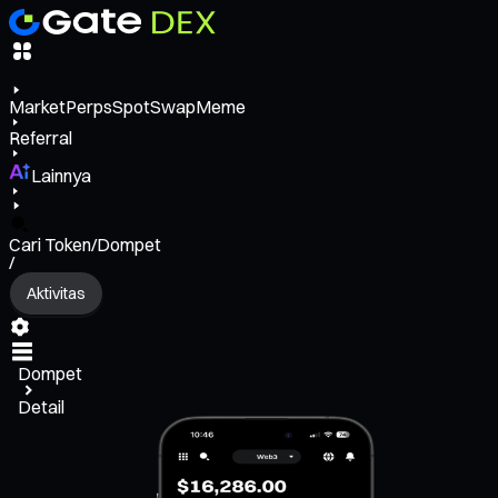
Market
Perps
Spot
Swap
Meme
Referral
Lainnya
Cari Token/Dompet
/
Aktivitas
Dompet
Detail