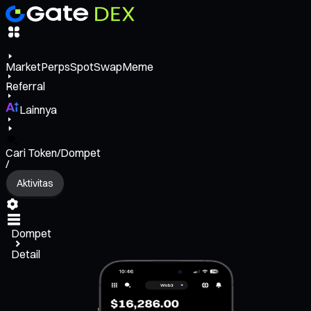
Market
Perps
Spot
Swap
Meme
Referral
Lainnya
Cari Token/Dompet
/
Aktivitas
Dompet
Detail