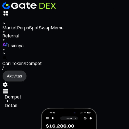
Market
Perps
Spot
Swap
Meme
Referral
Lainnya
Cari Token/Dompet
/
Aktivitas
Dompet
Detail