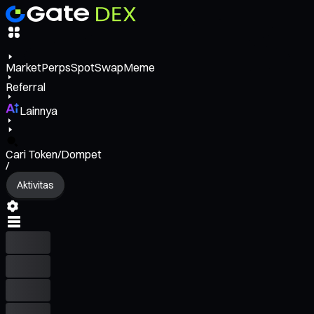
Market
Perps
Spot
Swap
Meme
Referral
Lainnya
Cari Token/Dompet
/
Aktivitas