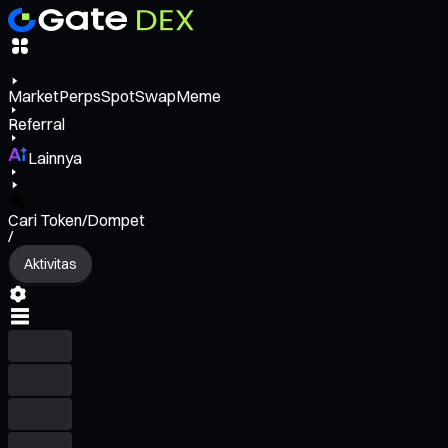
Market
Perps
Spot
Swap
Meme
Referral
Lainnya
Cari Token/Dompet
/
Aktivitas