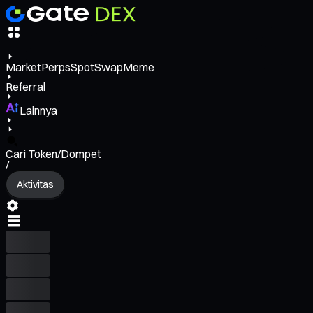
Market
Perps
Spot
Swap
Meme
Referral
Lainnya
Cari Token/Dompet
/
Aktivitas