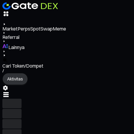
Market
Perps
Spot
Swap
Meme
Referral
Lainnya
Cari Token/Dompet
/
Aktivitas