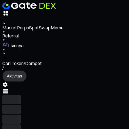
Market
Perps
Spot
Swap
Meme
Referral
Lainnya
Cari Token/Dompet
/
Aktivitas