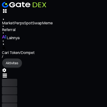
Market
Perps
Spot
Swap
Meme
Referral
Lainnya
Cari Token/Dompet
/
Aktivitas