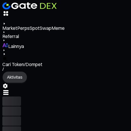
Market
Perps
Spot
Swap
Meme
Referral
Lainnya
Cari Token/Dompet
/
Aktivitas