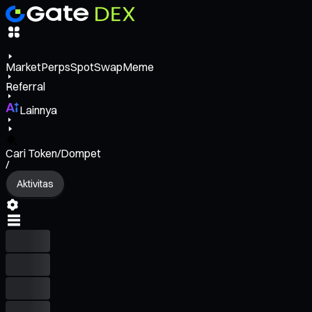
Market
Perps
Spot
Swap
Meme
Referral
Lainnya
Cari Token/Dompet
/
Aktivitas