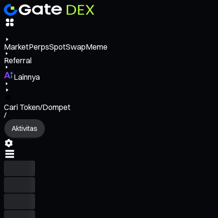
Market
Perps
Spot
Swap
Meme
Referral
Lainnya
Cari Token/Dompet
/
Aktivitas