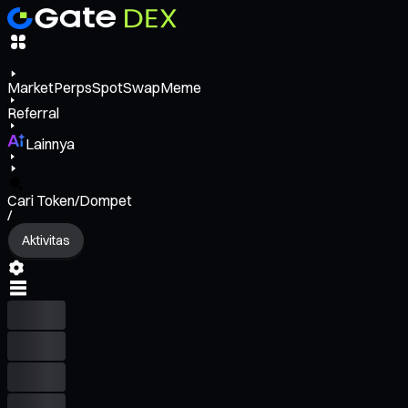
Market
Perps
Spot
Swap
Meme
Referral
Lainnya
Cari Token/Dompet
/
Aktivitas