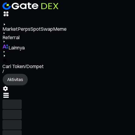
Market
Perps
Spot
Swap
Meme
Referral
Lainnya
Cari Token/Dompet
/
Aktivitas