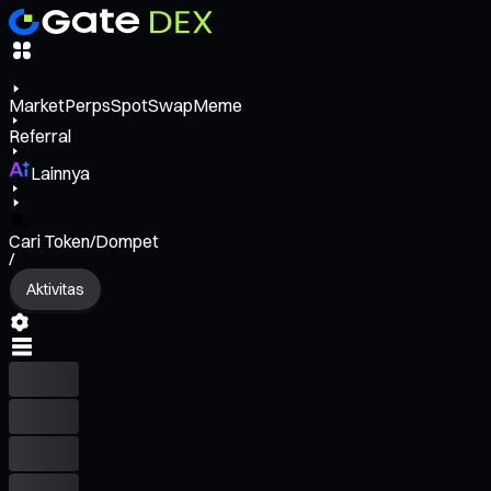
Market
Perps
Spot
Swap
Meme
Referral
Lainnya
Cari Token/Dompet
/
Aktivitas