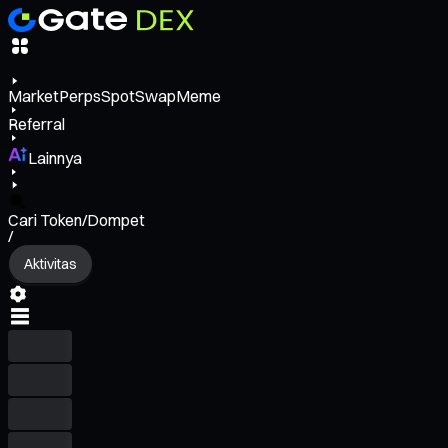
Market
Perps
Spot
Swap
Meme
Referral
Lainnya
Cari Token/Dompet
/
Aktivitas