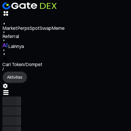
Market
Perps
Spot
Swap
Meme
Referral
Lainnya
Cari Token/Dompet
/
Aktivitas