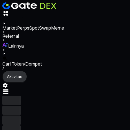
Market
Perps
Spot
Swap
Meme
Referral
Lainnya
Cari Token/Dompet
/
Aktivitas