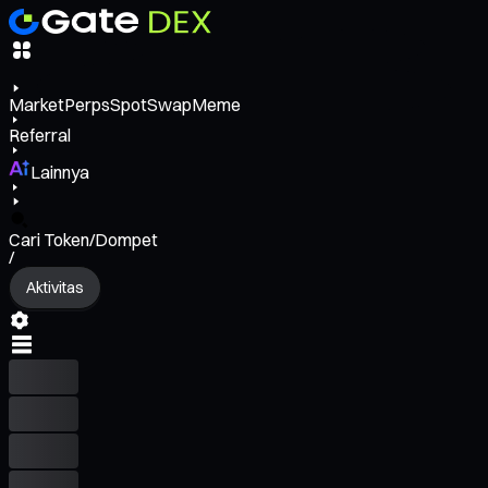
Market
Perps
Spot
Swap
Meme
Referral
Lainnya
Cari Token/Dompet
/
Aktivitas