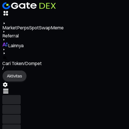
Market
Perps
Spot
Swap
Meme
Referral
Lainnya
Cari Token/Dompet
/
Aktivitas