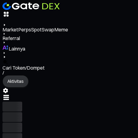
Market
Perps
Spot
Swap
Meme
Referral
Lainnya
Cari Token/Dompet
/
Aktivitas