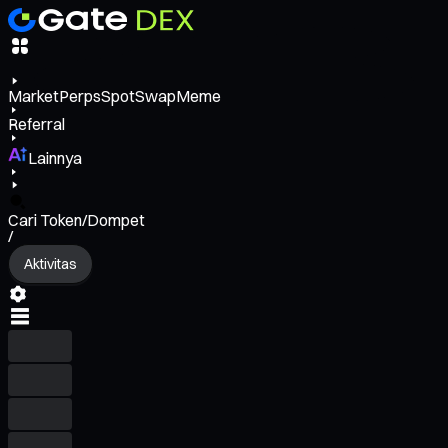
Market
Perps
Spot
Swap
Meme
Referral
Lainnya
Cari Token/Dompet
/
Aktivitas