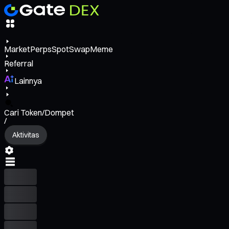
Market
Perps
Spot
Swap
Meme
Referral
Lainnya
Cari Token/Dompet
/
Aktivitas