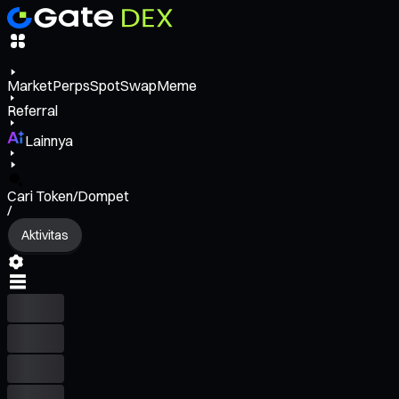
Market
Perps
Spot
Swap
Meme
Referral
Lainnya
Cari Token/Dompet
/
Aktivitas