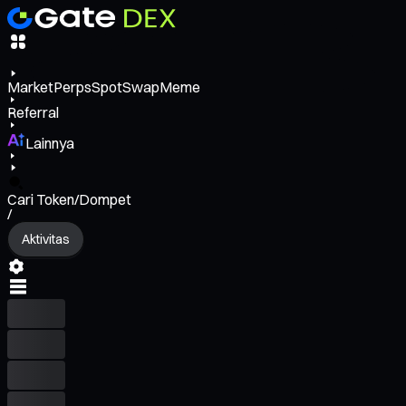
Market
Perps
Spot
Swap
Meme
Referral
Lainnya
Cari Token/Dompet
/
Aktivitas