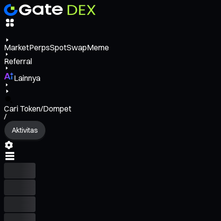
Market
Perps
Spot
Swap
Meme
Referral
Lainnya
Cari Token/Dompet
/
Aktivitas