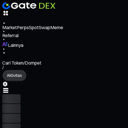
Market
Perps
Spot
Swap
Meme
Referral
Lainnya
Cari Token/Dompet
/
Aktivitas