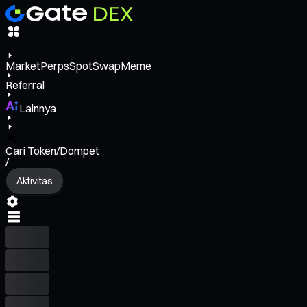
Market
Perps
Spot
Swap
Meme
Referral
Lainnya
Cari Token/Dompet
/
Aktivitas