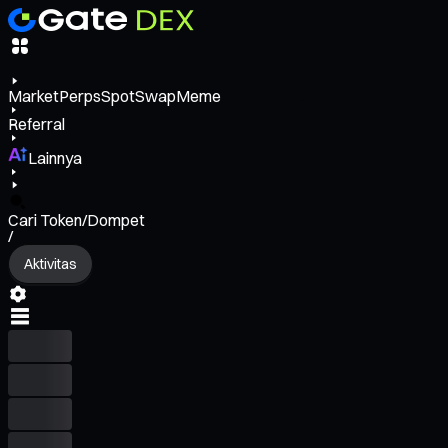
Market
Perps
Spot
Swap
Meme
Referral
Lainnya
Cari Token/Dompet
/
Aktivitas