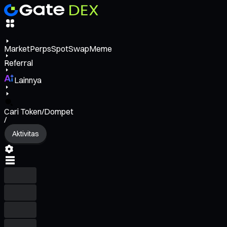
Market
Perps
Spot
Swap
Meme
Referral
Lainnya
Cari Token/Dompet
/
Aktivitas