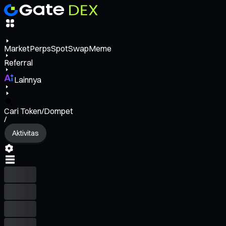
Market
Perps
Spot
Swap
Meme
Referral
Lainnya
Cari Token/Dompet
/
Aktivitas