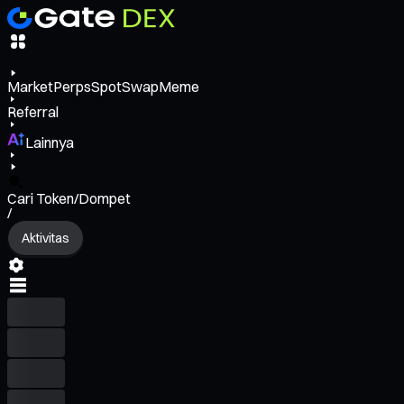
Market
Perps
Spot
Swap
Meme
Referral
Lainnya
Cari Token/Dompet
/
Aktivitas