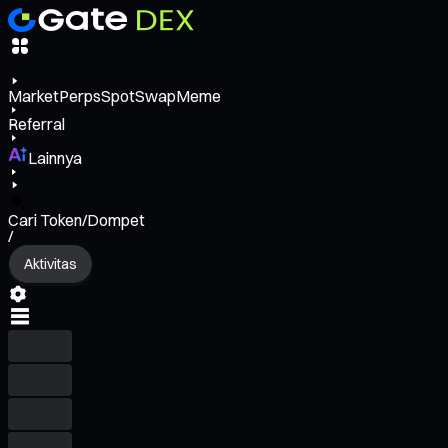
Market
Perps
Spot
Swap
Meme
Referral
Lainnya
Cari Token/Dompet
/
Aktivitas