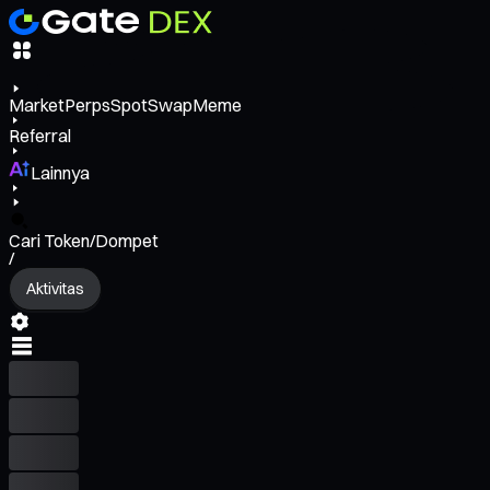
Market
Perps
Spot
Swap
Meme
Referral
Lainnya
Cari Token/Dompet
/
Aktivitas