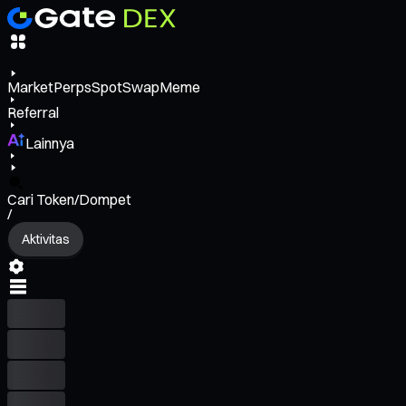
Market
Perps
Spot
Swap
Meme
Referral
Lainnya
Cari Token/Dompet
/
Aktivitas