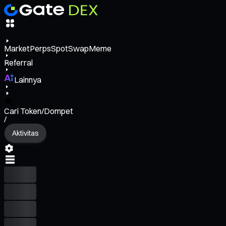
Market
Perps
Spot
Swap
Meme
Referral
Lainnya
Cari Token/Dompet
/
Aktivitas