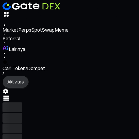
Market
Perps
Spot
Swap
Meme
Referral
Lainnya
Cari Token/Dompet
/
Aktivitas