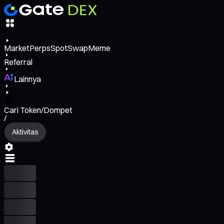
Market
Perps
Spot
Swap
Meme
Referral
Lainnya
Cari Token/Dompet
/
Aktivitas