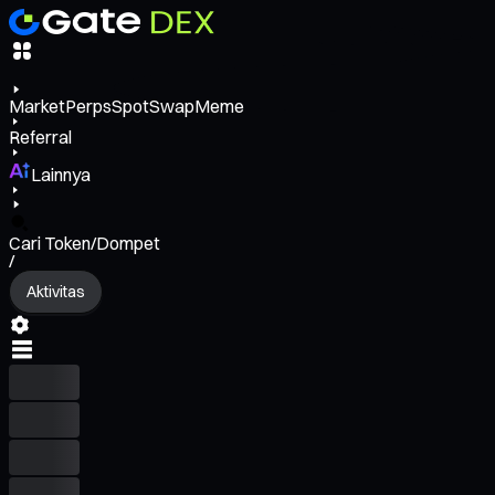
Market
Perps
Spot
Swap
Meme
Referral
Lainnya
Cari Token/Dompet
/
Aktivitas