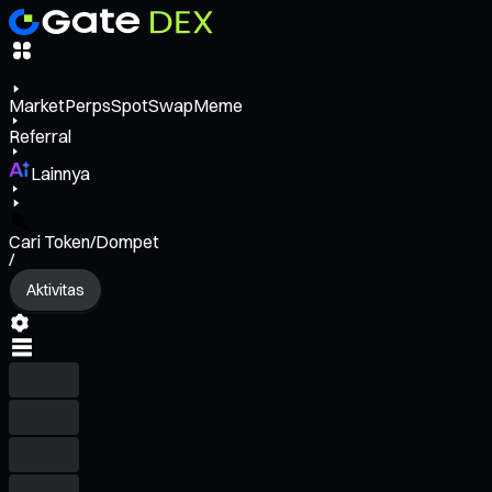
Market
Perps
Spot
Swap
Meme
Referral
Lainnya
Cari Token/Dompet
/
Aktivitas