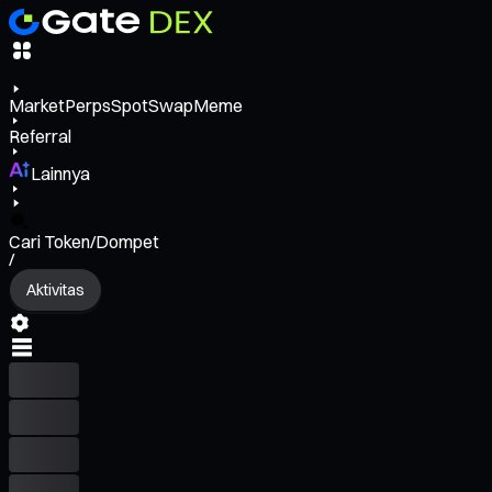
Market
Perps
Spot
Swap
Meme
Referral
Lainnya
Cari Token/Dompet
/
Aktivitas