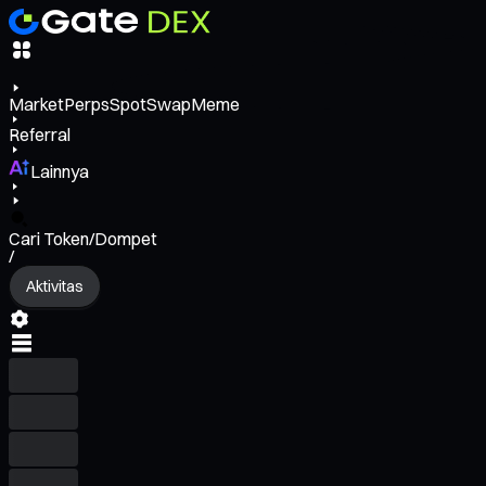
Market
Perps
Spot
Swap
Meme
Referral
Lainnya
Cari Token/Dompet
/
Aktivitas