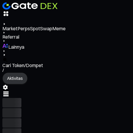
Market
Perps
Spot
Swap
Meme
Referral
Lainnya
Cari Token/Dompet
/
Aktivitas